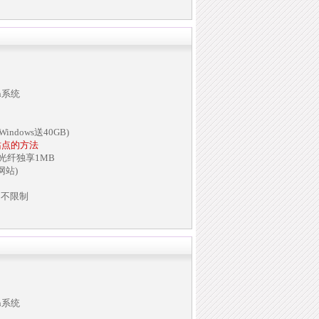
in系统
indows送40GB)
站点的方法
兆光纤独享1MB
网站)
名不限制
in系统