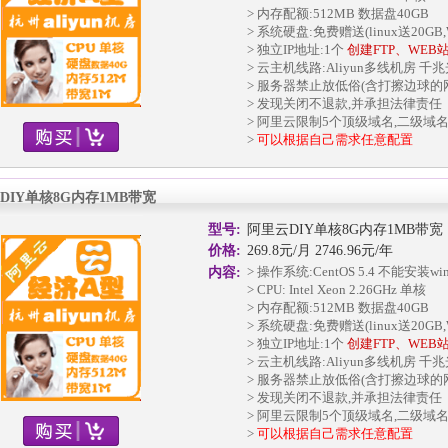
> 内存配额:512MB 数据盘40GB
> 系统硬盘:免费赠送(linux送20GB,W
> 独立IP地址:1个
创建FTP、WEB
> 云主机线路:Aliyun多线机房 千
> 服务器禁止放低俗(含打擦边球的
> 发现关闭不退款,并承担法律责任
> 阿里云限制5个顶级域名,二级域
>
可以根据自己需求任意配置
DIY单核8G内存1MB带宽
型号:
阿里云DIY单核8G内存1MB带宽
价格:
269.8元/月 2746.96元/年
> 操作系统:CentOS 5.4 不能安装w
内容:
> CPU: Intel Xeon 2.26GHz 单核
> 内存配额:512MB 数据盘40GB
> 系统硬盘:免费赠送(linux送20GB,W
> 独立IP地址:1个
创建FTP、WEB
> 云主机线路:Aliyun多线机房 千
> 服务器禁止放低俗(含打擦边球的
> 发现关闭不退款,并承担法律责任
> 阿里云限制5个顶级域名,二级域
>
可以根据自己需求任意配置