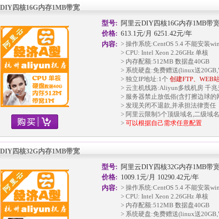
DIY四核16G内存1MB带宽
型号:
阿里云DIY四核16G内存1MB带
价格:
613.1元/月 6251.42元/年
> 操作系统:CentOS 5.4 不能安装w
内容:
> CPU: Intel Xeon 2.26GHz 单核
> 内存配额:512MB 数据盘40GB
> 系统硬盘:免费赠送(linux送20GB,W
> 独立IP地址:1个
创建FTP、WEB
> 云主机线路:Aliyun多线机房 千
> 服务器禁止放低俗(含打擦边球的
> 发现关闭不退款,并承担法律责任
> 阿里云限制5个顶级域名,二级域
>
可以根据自己需求任意配置
DIY四核32G内存1MB带宽
型号:
阿里云DIY四核32G内存1MB带
价格:
1009.1元/月 10290.42元/年
> 操作系统:CentOS 5.4 不能安装w
内容:
> CPU: Intel Xeon 2.26GHz 单核
> 内存配额:512MB 数据盘40GB
> 系统硬盘:免费赠送(linux送20GB,W