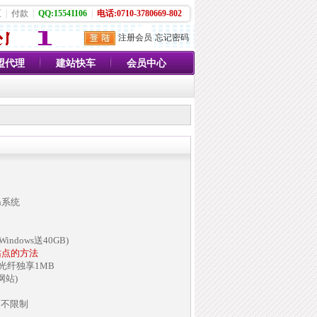
区
|
付款
|
QQ:15541106
|
电话:0710-3780669-802
注册会员
忘记密码
盟代理
建站快车
会员中心
in系统
indows送40GB)
站点的方法
兆光纤独享1MB
网站)
名不限制