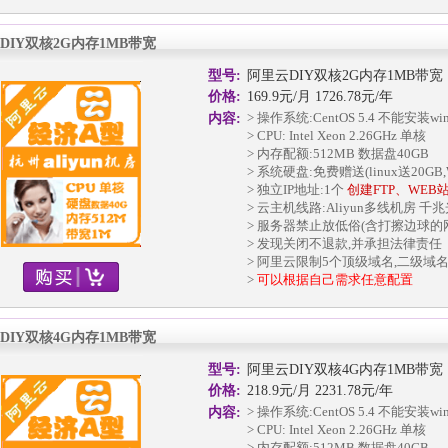
DIY双核2G内存1MB带宽
型号:
阿里云DIY双核2G内存1MB带宽
价格:
169.9元/月 1726.78元/年
> 操作系统:CentOS 5.4 不能安装w
内容:
> CPU: Intel Xeon 2.26GHz 单核
> 内存配额:512MB 数据盘40GB
> 系统硬盘:免费赠送(linux送20GB,W
> 独立IP地址:1个
创建FTP、WEB
> 云主机线路:Aliyun多线机房 千
> 服务器禁止放低俗(含打擦边球的
> 发现关闭不退款,并承担法律责任
> 阿里云限制5个顶级域名,二级域
>
可以根据自己需求任意配置
DIY双核4G内存1MB带宽
型号:
阿里云DIY双核4G内存1MB带宽
价格:
218.9元/月 2231.78元/年
> 操作系统:CentOS 5.4 不能安装w
内容:
> CPU: Intel Xeon 2.26GHz 单核
> 内存配额:512MB 数据盘40GB