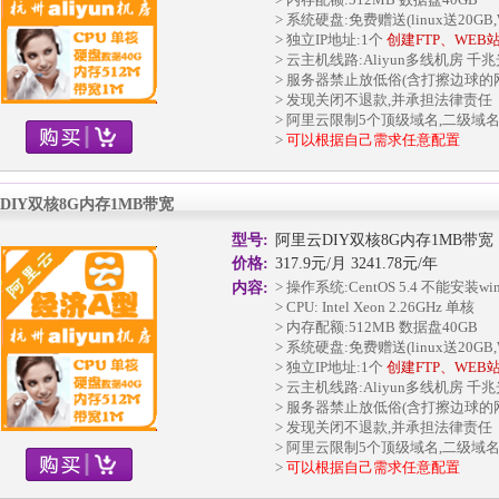
> 系统硬盘:免费赠送(linux送20GB,W
> 独立IP地址:1个
创建FTP、WEB
> 云主机线路:Aliyun多线机房 千
> 服务器禁止放低俗(含打擦边球的
> 发现关闭不退款,并承担法律责任
> 阿里云限制5个顶级域名,二级域
>
可以根据自己需求任意配置
DIY双核8G内存1MB带宽
型号:
阿里云DIY双核8G内存1MB带宽
价格:
317.9元/月 3241.78元/年
> 操作系统:CentOS 5.4 不能安装w
内容:
> CPU: Intel Xeon 2.26GHz 单核
> 内存配额:512MB 数据盘40GB
> 系统硬盘:免费赠送(linux送20GB,W
> 独立IP地址:1个
创建FTP、WEB
> 云主机线路:Aliyun多线机房 千
> 服务器禁止放低俗(含打擦边球的
> 发现关闭不退款,并承担法律责任
> 阿里云限制5个顶级域名,二级域
>
可以根据自己需求任意配置