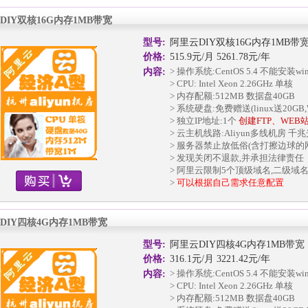
DIY双核16G内存1MB带宽
型号:
阿里云DIY双核16G内存1MB带
价格:
515.9元/月 5261.78元/年
> 操作系统:CentOS 5.4 不能安装w
内容:
> CPU: Intel Xeon 2.26GHz 单核
> 内存配额:512MB 数据盘40GB
> 系统硬盘:免费赠送(linux送20GB,W
> 独立IP地址:1个
创建FTP、WEB
> 云主机线路:Aliyun多线机房 千
> 服务器禁止放低俗(含打擦边球的
> 发现关闭不退款,并承担法律责任
> 阿里云限制5个顶级域名,二级域
>
可以根据自己需求任意配置
DIY四核4G内存1MB带宽
型号:
阿里云DIY四核4G内存1MB带宽
价格:
316.1元/月 3221.42元/年
> 操作系统:CentOS 5.4 不能安装w
内容:
> CPU: Intel Xeon 2.26GHz 单核
> 内存配额:512MB 数据盘40GB