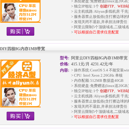
> 系统硬盘:免费赠送(linux送20GB,W
> 独立IP地址:1个
创建FTP、WEB
> 云主机线路:Aliyun多线机房 千
> 服务器禁止放低俗(含打擦边球的
> 发现关闭不退款,并承担法律责任
> 阿里云限制5个顶级域名,二级域
>
可以根据自己需求任意配置
DIY四核8G内存1MB带宽
型号:
阿里云DIY四核8G内存1MB带宽
价格:
415.1元/月 4231.42元/年
> 操作系统:CentOS 5.4 不能安装w
内容:
> CPU: Intel Xeon 2.26GHz 单核
> 内存配额:512MB 数据盘40GB
> 系统硬盘:免费赠送(linux送20GB,W
> 独立IP地址:1个
创建FTP、WEB
> 云主机线路:Aliyun多线机房 千
> 服务器禁止放低俗(含打擦边球的
> 发现关闭不退款,并承担法律责任
> 阿里云限制5个顶级域名,二级域
>
可以根据自己需求任意配置