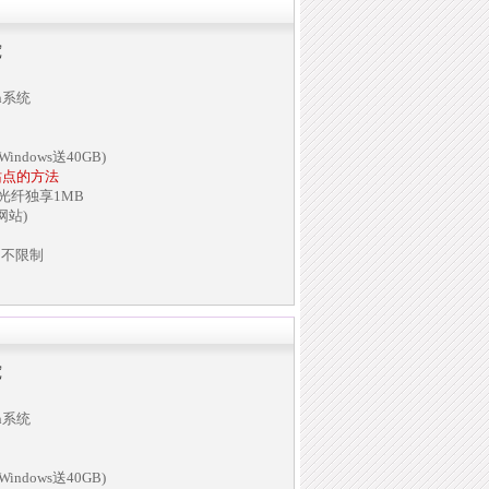
宽
in系统
indows送40GB)
站点的方法
兆光纤独享1MB
网站)
名不限制
宽
in系统
indows送40GB)