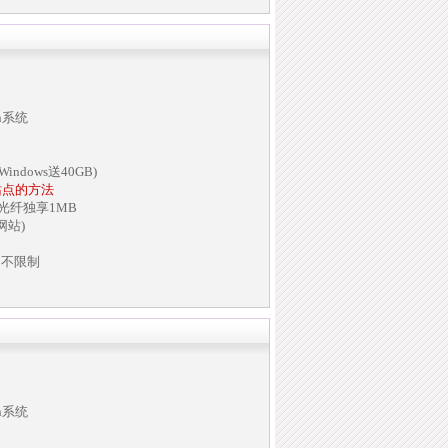
in系统
indows送40GB)
站点的方法
兆光纤独享1MB
网站)
名不限制
in系统