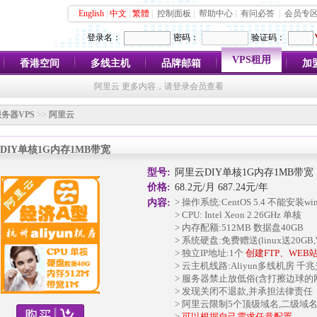
English
|
中文
|
繁體
|
控制面板
|
帮助中心
|
有问必答
|
会员专
登录名：
密码：
验证码：
VPS租用
香港空间
多线主机
品牌邮箱
加
阿里云 更多内容，请登录会员查看
务器VPS
>>
阿里云
DIY单核1G内存1MB带宽
型号:
阿里云DIY单核1G内存1MB带宽
价格:
68.2元/月 687.24元/年
> 操作系统:CentOS 5.4 不能安装w
内容:
> CPU: Intel Xeon 2.26GHz 单核
> 内存配额:512MB 数据盘40GB
> 系统硬盘:免费赠送(linux送20GB,W
> 独立IP地址:1个
创建FTP、WEB
> 云主机线路:Aliyun多线机房 千
> 服务器禁止放低俗(含打擦边球的
> 发现关闭不退款,并承担法律责任
> 阿里云限制5个顶级域名,二级域
>
可以根据自己需求任意配置