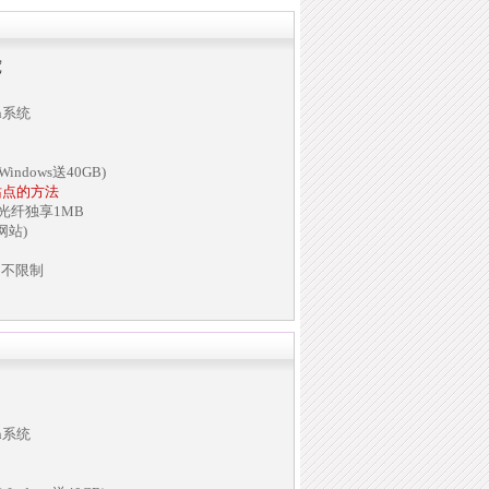
宽
in系统
indows送40GB)
站点的方法
兆光纤独享1MB
网站)
名不限制
in系统