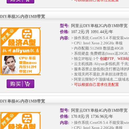
DIY单核2G内存1MB带宽
型号:
阿里云DIY单核2G内存1MB带宽
价格:
107.2元/月 1091.44元/年
> 操作系统:CentOS 5.4 不能安装w
内容:
> CPU: Intel Xeon 2.26GHz 单核
> 内存配额:512MB 数据盘40GB
> 系统硬盘:免费赠送(linux送20GB,W
> 独立IP地址:1个
创建FTP、WEB
> 云主机线路:Aliyun多线机房 千
> 服务器禁止放低俗(含打擦边球的
> 发现关闭不退款,并承担法律责任
> 阿里云限制5个顶级域名,二级域
>
可以根据自己需求任意配置
DIY单核4G内存1MB带宽
型号:
阿里云DIY单核4G内存1MB带宽
价格:
170.8元/月 1736.96元/年
> 操作系统:CentOS 5.4 不能安装w
内容:
> CPU: Intel Xeon 2.26GHz 单核