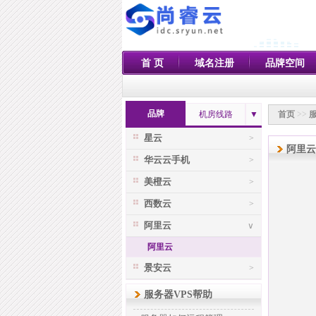
首 页
域名注册
品牌空间
品牌
机房线路
▼
首页
>>
服
星云
>
阿里云
华云云手机
>
美橙云
>
西数云
>
阿里云
∨
阿里云
景安云
>
服务器VPS帮助