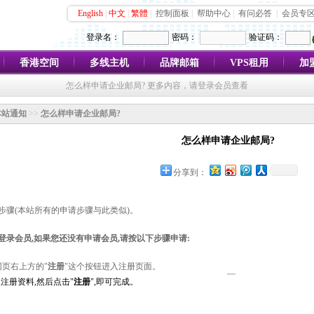
English
|
中文
|
繁體
|
控制面板
|
帮助中心
|
有问必答
|
会员专
登录名：
密码：
验证码：
香港空间
多线主机
品牌邮箱
VPS租用
加
怎么样申请企业邮局? 更多内容，请登录会员查看
本站通知
>>
怎么样申请企业邮局?
怎么样申请企业邮局?
分享到：
步骤(本站所有的申请步骤与此类似)。
登录会员,如果您还没有申请会员,请按以下步骤申请:
页右上方的"
注册
"这个按钮进入注册页面。
注册资料,然后点击"
注册
",即可完成。